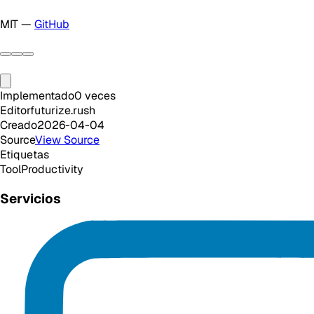
MIT —
GitHub
Implementado
0
veces
Editor
futurize.rush
Creado
2026-04-04
Source
View Source
Etiquetas
Tool
Productivity
Servicios