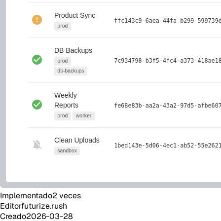
Implementado
2
veces
Editor
futurize.rush
Creado
2026-03-28