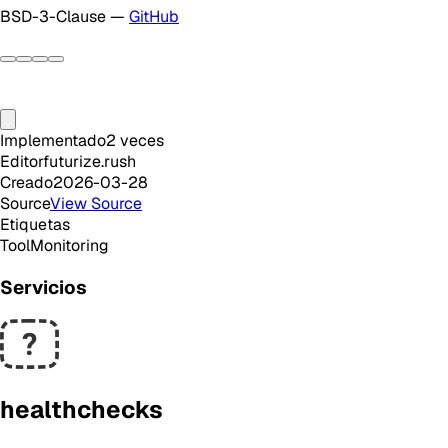
BSD-3-Clause —
GitHub
Implementado
2
veces
Editor
futurize.rush
Creado
2026-03-28
Source
View Source
Etiquetas
Tool
Monitoring
Servicios
healthchecks