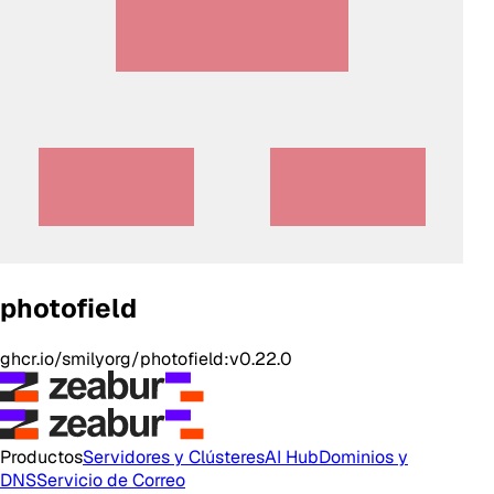
photofield
ghcr.io/smilyorg/photofield:v0.22.0
Productos
Servidores y Clústeres
AI Hub
Dominios y
DNS
Servicio de Correo