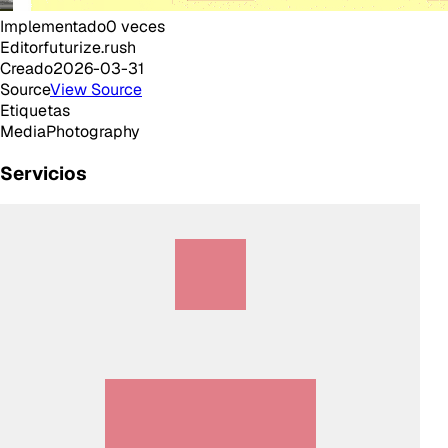
Implementado
0
veces
Editor
futurize.rush
Creado
2026-03-31
Source
View Source
Etiquetas
Media
Photography
Servicios