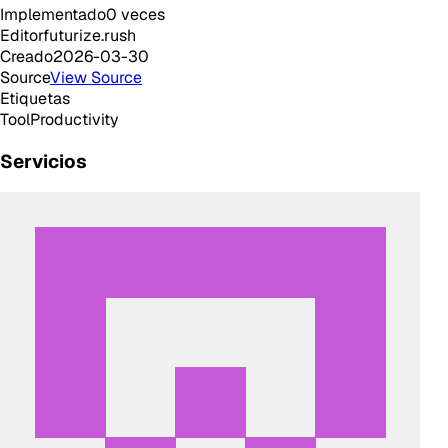
Implementado
0
veces
Editor
futurize.rush
Creado
2026-03-30
Source
View Source
Etiquetas
Tool
Productivity
Servicios