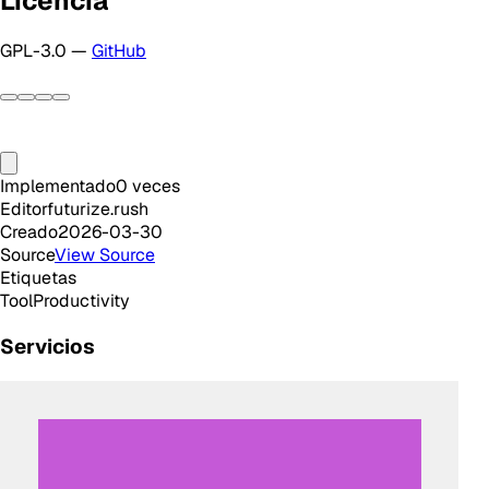
Licencia
GPL-3.0 —
GitHub
Implementado
0
veces
Editor
futurize.rush
Creado
2026-03-30
Source
View Source
Etiquetas
Tool
Productivity
Servicios