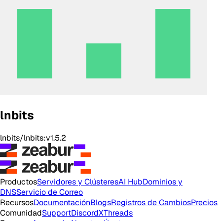
lnbits
lnbits/lnbits:v1.5.2
Productos
Servidores y Clústeres
AI Hub
Dominios y
DNS
Servicio de Correo
Recursos
Documentación
Blogs
Registros de Cambios
Precios
Comunidad
Support
Discord
X
Threads