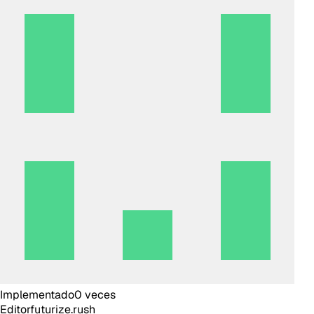
Implementado
0
veces
Editor
futurize.rush