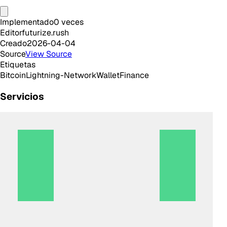
Implementado
0
veces
Editor
futurize.rush
Creado
2026-04-04
Source
View Source
Etiquetas
Bitcoin
Lightning-Network
Wallet
Finance
Servicios