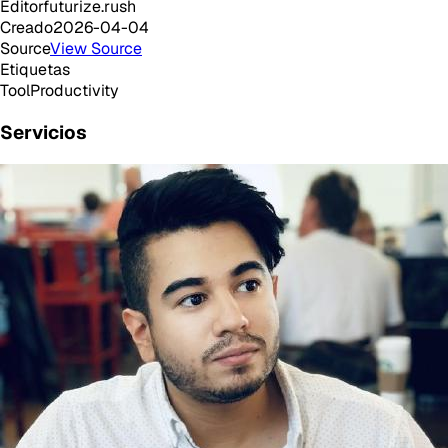
Editor
futurize.rush
Creado
2026-04-04
Source
View Source
Etiquetas
Tool
Productivity
Servicios