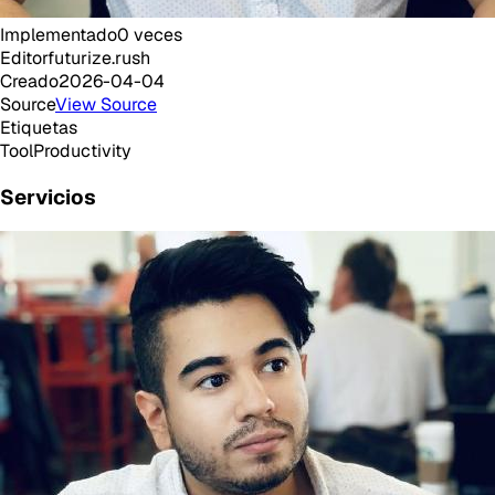
Implementado
0
veces
Editor
futurize.rush
Creado
2026-04-04
Source
View Source
Etiquetas
Tool
Productivity
Servicios