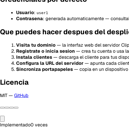
Usuario
:
user1
Contrasena
: generada automaticamente — consultal
Que puedes hacer despues del despl
Visita tu dominio
— la interfaz web del servidor Cl
Registrate o inicia sesion
— crea tu cuenta o usa l
Instala clientes
— descarga el cliente para tus dispo
Configura la URL del servidor
— apunta cada client
Sincroniza portapapeles
— copia en un dispositivo
Licencia
MIT —
GitHub
Implementado
0
veces