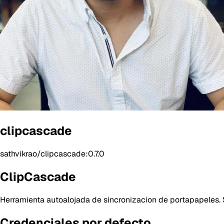
clipcascade
sathvikrao/clipcascade:0.7.0
ClipCascade
Herramienta autoalojada de sincronizacion de portapapeles. S
Credenciales por defecto