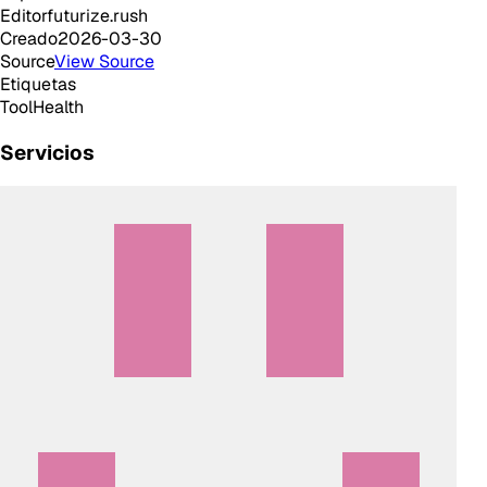
Editor
futurize.rush
Creado
2026-03-30
Source
View Source
Etiquetas
Tool
Health
Servicios