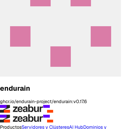
endurain
ghcr.io/endurain-project/endurain:v0.17.6
Productos
Servidores y Clústeres
AI Hub
Dominios y