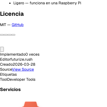
Ligero — funciona en una Raspberry Pi
Licencia
MIT —
GitHub
Implementado
0
veces
Editor
futurize.rush
Creado
2026-03-28
Source
View Source
Etiquetas
Tool
Developer Tools
Servicios