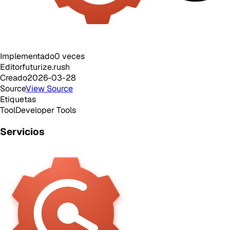
Implementado
0
veces
Editor
futurize.rush
Creado
2026-03-28
Source
View Source
Etiquetas
Tool
Developer Tools
Servicios