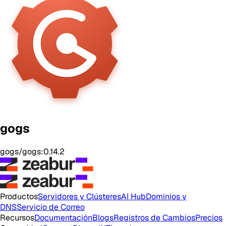
gogs
gogs/gogs:0.14.2
Productos
Servidores y Clústeres
AI Hub
Dominios y
DNS
Servicio de Correo
Recursos
Documentación
Blogs
Registros de Cambios
Precios