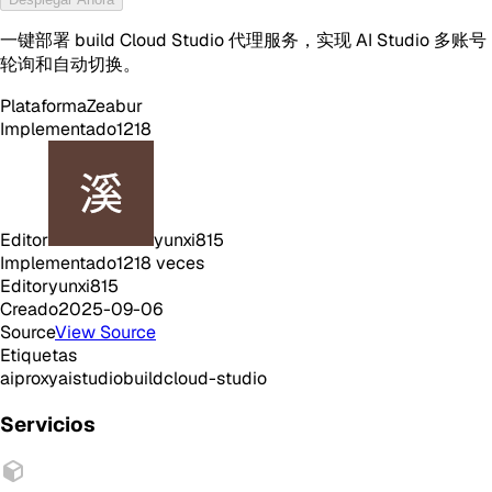
一键部署 build Cloud Studio 代理服务，实现 AI Studio 多账号
轮询和自动切换。
Plataforma
Zeabur
Implementado
1218
Editor
yunxi815
Implementado
1218
veces
Editor
yunxi815
Creado
2025-09-06
Source
View Source
Etiquetas
ai
proxy
aistudio
build
cloud-studio
Servicios