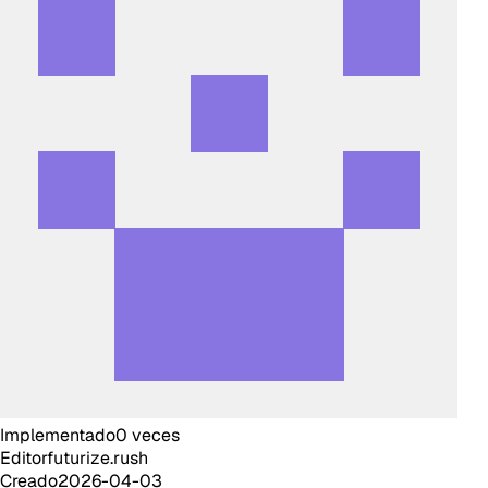
Implementado
0
veces
Editor
futurize.rush
Creado
2026-04-03