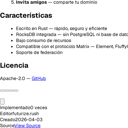
Invita amigos
— comparte tu dominio
Características
Escrito en Rust — rápido, seguro y eficiente
RocksDB integrada — sin PostgreSQL ni base de dato
Bajo consumo de recursos
Compatible con el protocolo Matrix — Element, FluffyC
Soporte de federación
Licencia
Apache-2.0 —
GitHub
Implementado
0
veces
Editor
futurize.rush
Creado
2026-04-03
Source
View Source