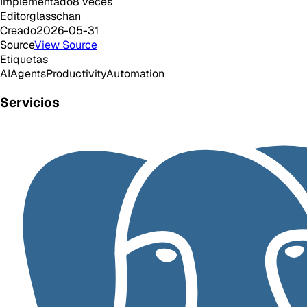
Implementado
8
veces
Editor
glasschan
Creado
2026-05-31
Source
View Source
Etiquetas
AI
Agents
Productivity
Automation
Servicios