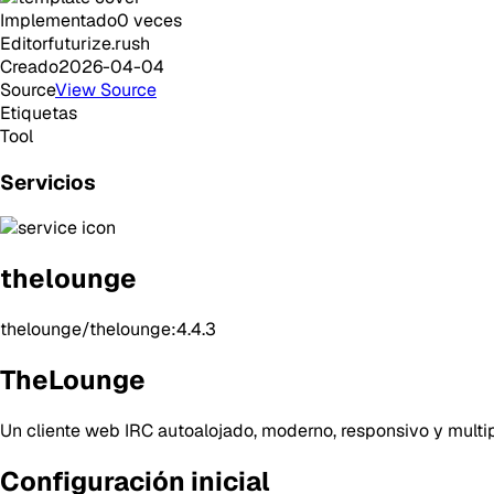
Implementado
0
veces
Editor
futurize.rush
Creado
2026-04-04
Source
View Source
Etiquetas
Tool
Servicios
thelounge
thelounge/thelounge:4.4.3
TheLounge
Un cliente web IRC autoalojado, moderno, responsivo y multi
Configuración inicial