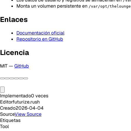
/va
Monta un volumen persistente en
/var/opt/thelounge
Enlaces
Documentación oficial
Repositorio en GitHub
Licencia
MIT —
GitHub
Implementado
0
veces
Editor
futurize.rush
Creado
2026-04-04
Source
View Source
Etiquetas
Tool