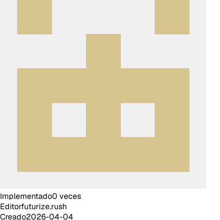
Implementado
0
veces
Editor
futurize.rush
Creado
2026-04-04