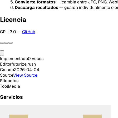
Convierte formatos
— cambia entre JPG, PNG, WebP
Descarga resultados
— guarda individualmente o en
Licencia
GPL-3.0 —
GitHub
Implementado
0
veces
Editor
futurize.rush
Creado
2026-04-04
Source
View Source
Etiquetas
Tool
Media
Servicios