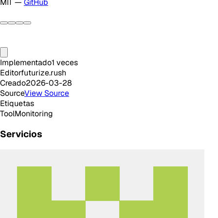
MIT —
GitHub
Implementado
1
veces
Editor
futurize.rush
Creado
2026-03-28
Source
View Source
Etiquetas
Tool
Monitoring
Servicios