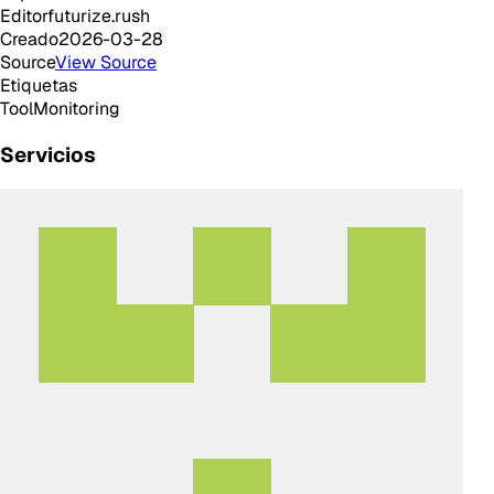
Editor
futurize.rush
Creado
2026-03-28
Source
View Source
Etiquetas
Tool
Monitoring
Servicios