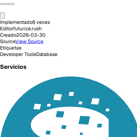
Implementado
6
veces
Editor
futurize.rush
Creado
2026-03-30
Source
View Source
Etiquetas
Developer Tools
Database
Servicios