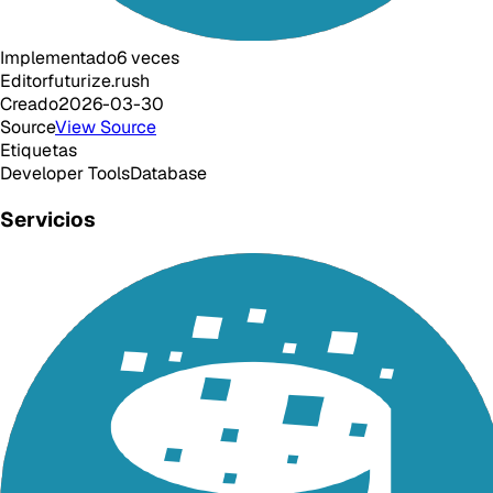
Implementado
6
veces
Editor
futurize.rush
Creado
2026-03-30
Source
View Source
Etiquetas
Developer Tools
Database
Servicios