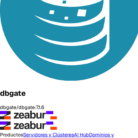
dbgate
dbgate/dbgate:7.1.6
Productos
Servidores y Clústeres
AI Hub
Dominios y