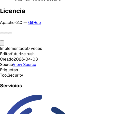
Licencia
Apache-2.0 —
GitHub
Implementado
0
veces
Editor
futurize.rush
Creado
2026-04-03
Source
View Source
Etiquetas
Tool
Security
Servicios