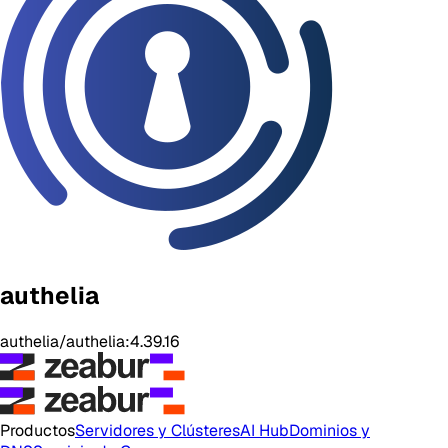
authelia
authelia/authelia:4.39.16
Productos
Servidores y Clústeres
AI Hub
Dominios y