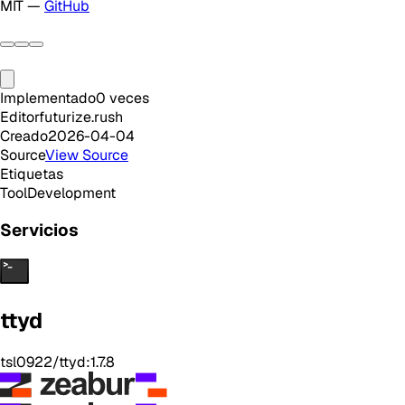
MIT —
GitHub
Implementado
0
veces
Editor
futurize.rush
Creado
2026-04-04
Source
View Source
Etiquetas
Tool
Development
Servicios
ttyd
tsl0922/ttyd:1.7.8