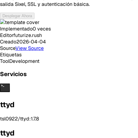
salida Sixel, SSL y autenticación básica.
Desplegar Ahora
Implementado
0
veces
Editor
futurize.rush
Creado
2026-04-04
Source
View Source
Etiquetas
Tool
Development
Servicios
ttyd
tsl0922/ttyd:1.7.8
ttyd