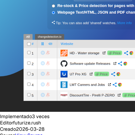
Implementado
3
veces
Editor
futurize.rush
Creado
2026-03-28