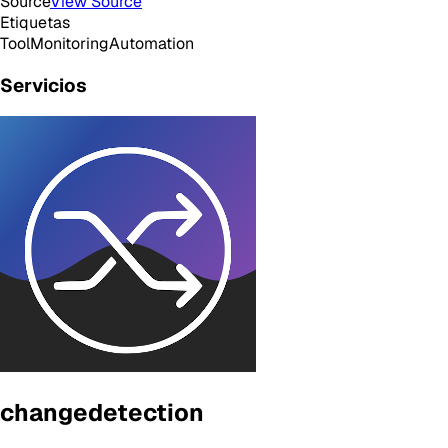
Source
View Source
Etiquetas
Tool
Monitoring
Automation
Servicios
changedetection