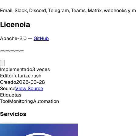
Email, Slack, Discord, Telegram, Teams, Matrix, webhooks y má
Licencia
Apache-2.0 —
GitHub
Implementado
3
veces
Editor
futurize.rush
Creado
2026-03-28
Source
View Source
Etiquetas
Tool
Monitoring
Automation
Servicios