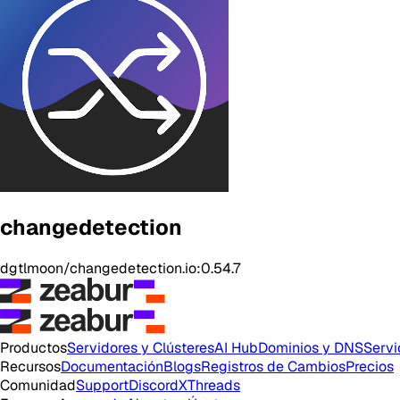
changedetection
dgtlmoon/changedetection.io:0.54.7
Productos
Servidores y Clústeres
AI Hub
Dominios y DNS
Servi
Recursos
Documentación
Blogs
Registros de Cambios
Precios
Comunidad
Support
Discord
X
Threads