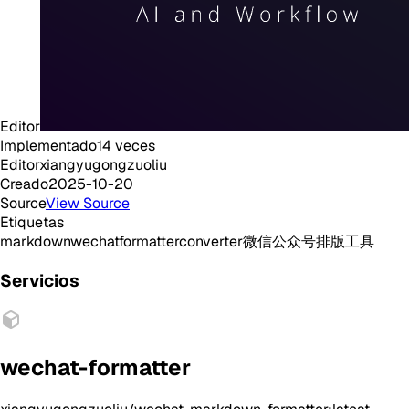
Editor
Implementado
14
veces
Editor
xiangyugongzuoliu
Creado
2025-10-20
Source
View Source
Etiquetas
markdown
wechat
formatter
converter
微信公众号
排版工具
Servicios
wechat-formatter