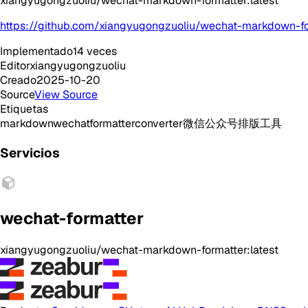
xiangyugongzuoliu/wechat-markdown-formatter:latest
https://github.com/xiangyugongzuoliu/wechat-markdown-fo
Implementado
14
veces
Editor
xiangyugongzuoliu
Creado
2025-10-20
Source
View Source
Etiquetas
markdown
wechat
formatter
converter
微信公众号
排版工具
Servicios
wechat-formatter
xiangyugongzuoliu/wechat-markdown-formatter:latest