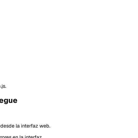
js.
iegue
 desde la interfaz web.
ores en la interfaz.