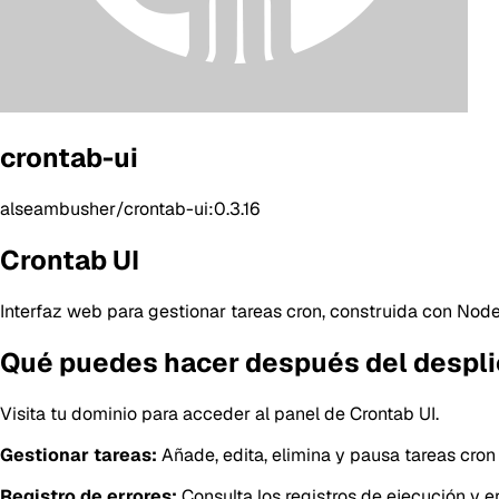
crontab-ui
alseambusher/crontab-ui:0.3.16
Crontab UI
Interfaz web para gestionar tareas cron, construida con Node.
Qué puedes hacer después del despl
Visita tu dominio para acceder al panel de Crontab UI.
Gestionar tareas:
Añade, edita, elimina y pausa tareas cron
Registro de errores:
Consulta los registros de ejecución y err