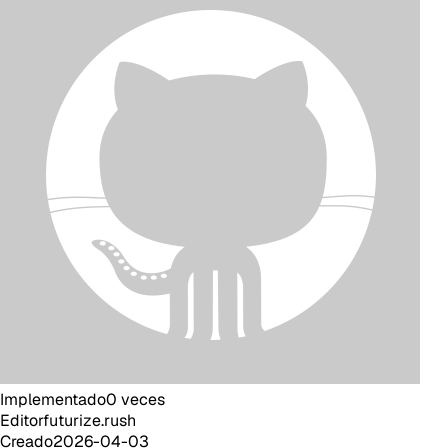
Implementado
0
veces
Editor
futurize.rush
Creado
2026-04-03