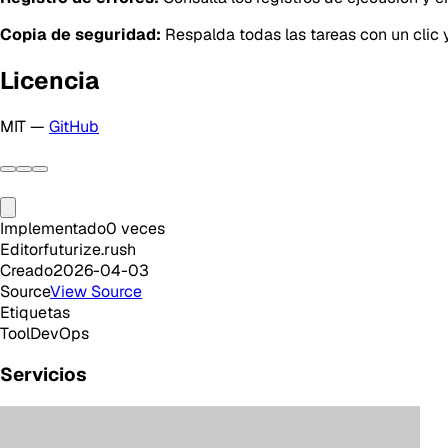
Copia de seguridad:
Respalda todas las tareas con un clic y
Licencia
MIT —
GitHub
Implementado
0
veces
Editor
futurize.rush
Creado
2026-04-03
Source
View Source
Etiquetas
Tool
DevOps
Servicios