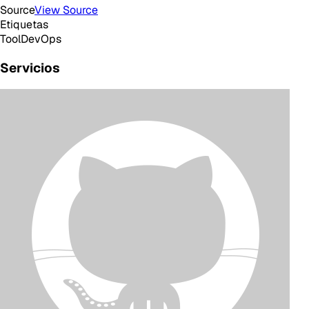
Source
View Source
Etiquetas
Tool
DevOps
Servicios