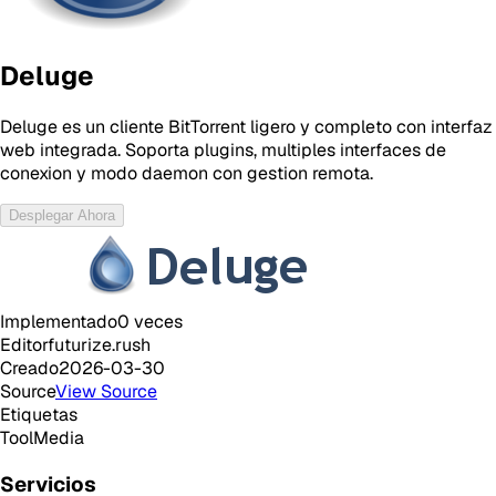
Deluge
Deluge es un cliente BitTorrent ligero y completo con interfaz
web integrada. Soporta plugins, multiples interfaces de
conexion y modo daemon con gestion remota.
Desplegar Ahora
Implementado
0
veces
Editor
futurize.rush
Creado
2026-03-30
Source
View Source
Etiquetas
Tool
Media
Servicios