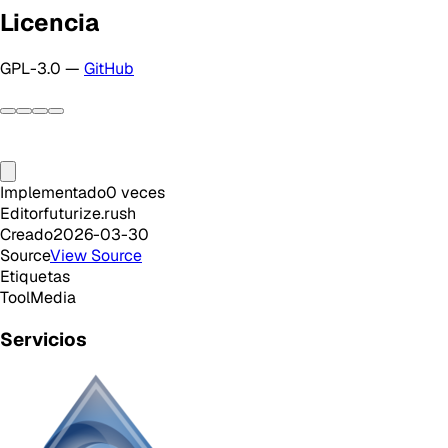
Licencia
GPL-3.0 —
GitHub
Implementado
0
veces
Editor
futurize.rush
Creado
2026-03-30
Source
View Source
Etiquetas
Tool
Media
Servicios