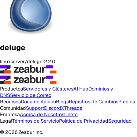
deluge
linuxserver/deluge:2.2.0
Productos
Servidores y Clústeres
AI Hub
Dominios y
DNS
Servicio de Correo
Recursos
Documentación
Blogs
Registros de Cambios
Precios
Comunidad
Support
Discord
X
Threads
Empresa
Acerca de Nosotros
Únete
Legal
Términos de Servicio
Política de Privacidad
Seguridad
© 2026 Zeabur Inc.