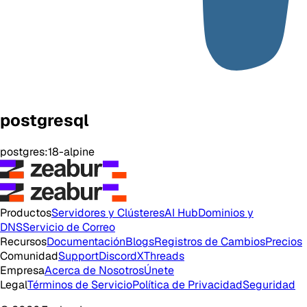
postgresql
postgres:18-alpine
Productos
Servidores y Clústeres
AI Hub
Dominios y
DNS
Servicio de Correo
Recursos
Documentación
Blogs
Registros de Cambios
Precios
Comunidad
Support
Discord
X
Threads
Empresa
Acerca de Nosotros
Únete
Legal
Términos de Servicio
Política de Privacidad
Seguridad