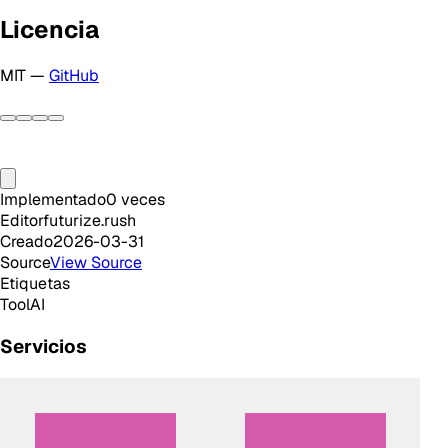
Licencia
MIT —
GitHub
Implementado
0
veces
Editor
futurize.rush
Creado
2026-03-31
Source
View Source
Etiquetas
Tool
AI
Servicios