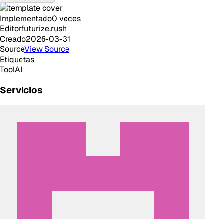
Implementado
0
veces
Editor
futurize.rush
Creado
2026-03-31
Source
View Source
Etiquetas
Tool
AI
Servicios