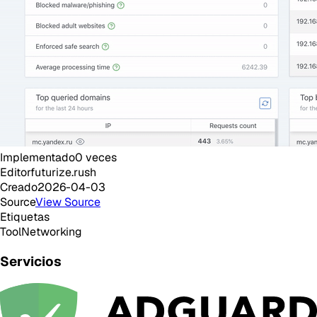
Implementado
0
veces
Editor
futurize.rush
Creado
2026-04-03
Source
View Source
Etiquetas
Tool
Networking
Servicios