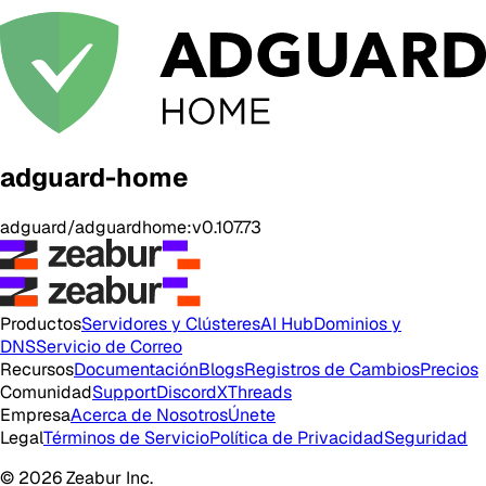
adguard-home
adguard/adguardhome:v0.107.73
Productos
Servidores y Clústeres
AI Hub
Dominios y
DNS
Servicio de Correo
Recursos
Documentación
Blogs
Registros de Cambios
Precios
Comunidad
Support
Discord
X
Threads
Empresa
Acerca de Nosotros
Únete
Legal
Términos de Servicio
Política de Privacidad
Seguridad
© 2026 Zeabur Inc.