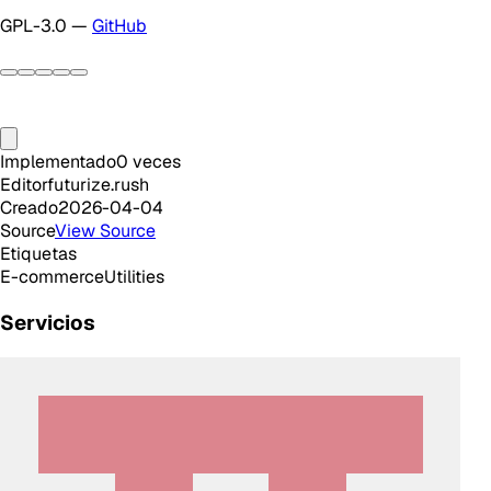
GPL-3.0 —
GitHub
Implementado
0
veces
Editor
futurize.rush
Creado
2026-04-04
Source
View Source
Etiquetas
E-commerce
Utilities
Servicios