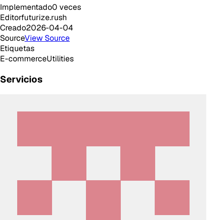
Implementado
0
veces
Editor
futurize.rush
Creado
2026-04-04
Source
View Source
Etiquetas
E-commerce
Utilities
Servicios