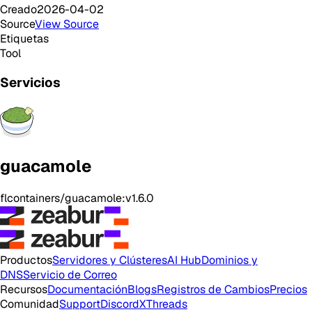
Creado
2026-04-02
Source
View Source
Etiquetas
Tool
Servicios
guacamole
flcontainers/guacamole:v1.6.0
Productos
Servidores y Clústeres
AI Hub
Dominios y
DNS
Servicio de Correo
Recursos
Documentación
Blogs
Registros de Cambios
Precios
Comunidad
Support
Discord
X
Threads