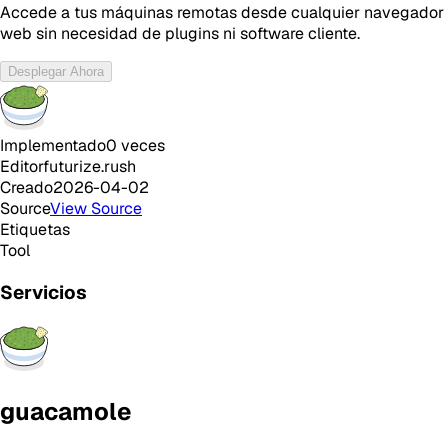
Accede a tus máquinas remotas desde cualquier navegador
web sin necesidad de plugins ni software cliente.
Desplegar Ahora
Implementado
0
veces
Editor
futurize.rush
Creado
2026-04-02
Source
View Source
Etiquetas
Tool
Servicios
guacamole