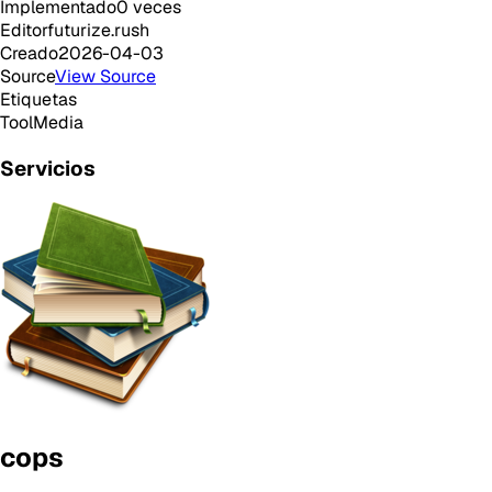
Implementado
0
veces
Editor
futurize.rush
Creado
2026-04-03
Source
View Source
Etiquetas
Tool
Media
Servicios
cops