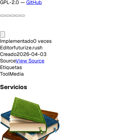
GPL-2.0 —
GitHub
Implementado
0
veces
Editor
futurize.rush
Creado
2026-04-03
Source
View Source
Etiquetas
Tool
Media
Servicios