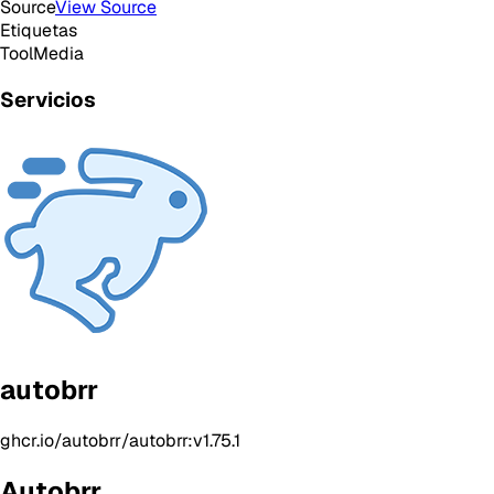
Source
View Source
Etiquetas
Tool
Media
Servicios
autobrr
ghcr.io/autobrr/autobrr:v1.75.1
Autobrr