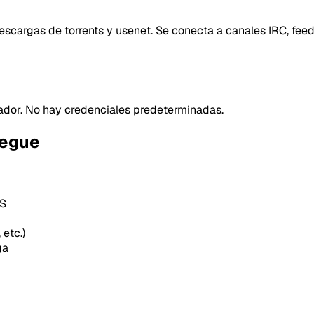
scargas de torrents y usenet. Se conecta a canales IRC, fee
trador. No hay credenciales predeterminadas.
iegue
SS
 etc.)
ga