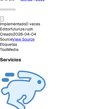
Implementado
0
veces
Editor
futurize.rush
Creado
2026-04-04
Source
View Source
Etiquetas
Tool
Media
Servicios