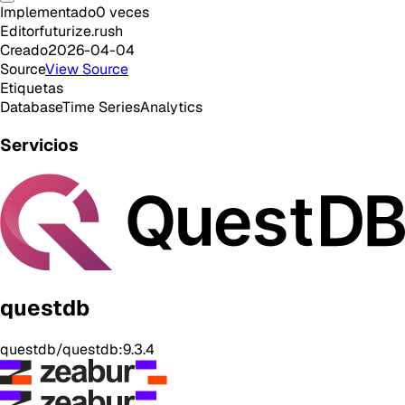
Implementado
0
veces
Editor
futurize.rush
Creado
2026-04-04
Source
View Source
Etiquetas
Database
Time Series
Analytics
Servicios
questdb
questdb/questdb:9.3.4