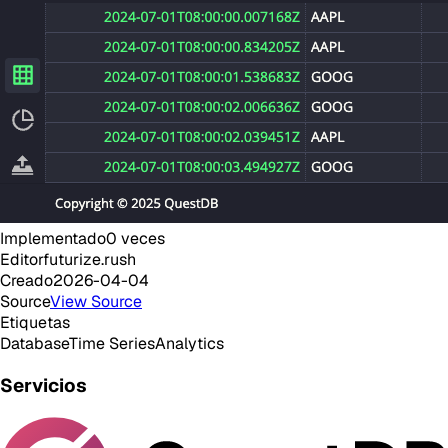
Implementado
0
veces
Editor
futurize.rush
Creado
2026-04-04
Source
View Source
Etiquetas
Database
Time Series
Analytics
Servicios