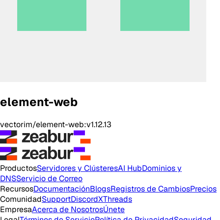
element-web
vectorim/element-web:v1.12.13
Productos
Servidores y Clústeres
AI Hub
Dominios y
DNS
Servicio de Correo
Recursos
Documentación
Blogs
Registros de Cambios
Precios
Comunidad
Support
Discord
X
Threads
Empresa
Acerca de Nosotros
Únete
Legal
Términos de Servicio
Política de Privacidad
Seguridad