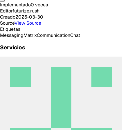
Implementado
0
veces
Editor
futurize.rush
Creado
2026-03-30
Source
View Source
Etiquetas
Messaging
Matrix
Communication
Chat
Servicios