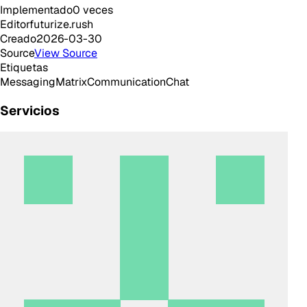
Implementado
0
veces
Editor
futurize.rush
Creado
2026-03-30
Source
View Source
Etiquetas
Messaging
Matrix
Communication
Chat
Servicios