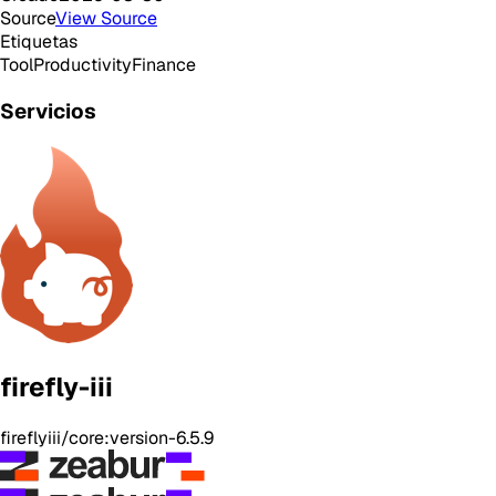
Source
View Source
Etiquetas
Tool
Productivity
Finance
Servicios
firefly-iii
fireflyiii/core:version-6.5.9