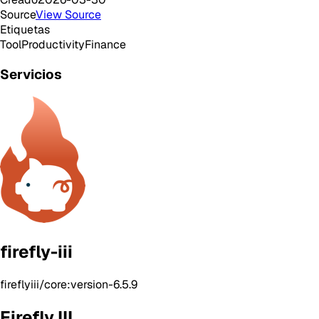
Source
View Source
Etiquetas
Tool
Productivity
Finance
Servicios
firefly-iii
fireflyiii/core:version-6.5.9
Firefly III