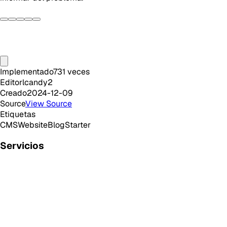
Implementado
731
veces
Editor
lcandy2
Creado
2024-12-09
Source
View Source
Etiquetas
CMS
Website
Blog
Starter
Servicios