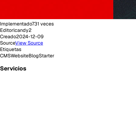
Implementado
731
veces
Editor
lcandy2
Creado
2024-12-09
Source
View Source
Etiquetas
CMS
Website
Blog
Starter
Servicios