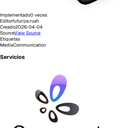
Implementado
0
veces
Editor
futurize.rush
Creado
2026-04-04
Source
View Source
Etiquetas
Media
Communication
Servicios