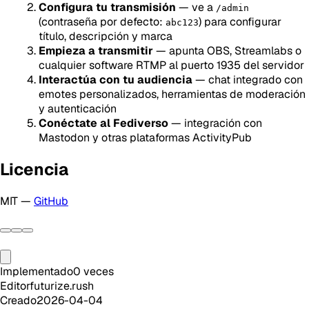
Configura tu transmisión
— ve a
/admin
(contraseña por defecto:
) para configurar
abc123
título, descripción y marca
Empieza a transmitir
— apunta OBS, Streamlabs o
cualquier software RTMP al puerto 1935 del servidor
Interactúa con tu audiencia
— chat integrado con
emotes personalizados, herramientas de moderación
y autenticación
Conéctate al Fediverso
— integración con
Mastodon y otras plataformas ActivityPub
Licencia
MIT —
GitHub
Implementado
0
veces
Editor
futurize.rush
Creado
2026-04-04