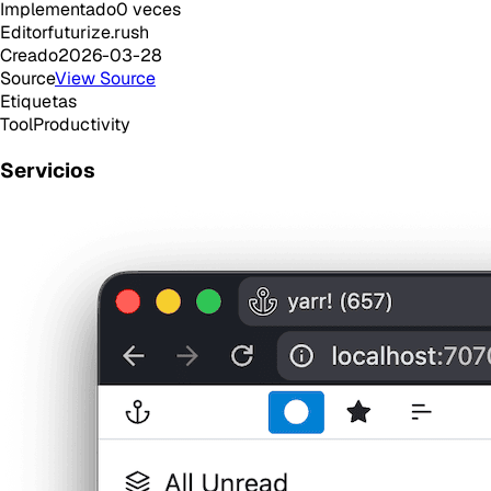
Implementado
0
veces
Editor
futurize.rush
Creado
2026-03-28
Source
View Source
Etiquetas
Tool
Productivity
Servicios