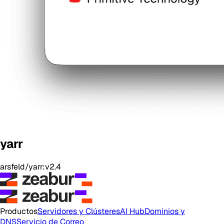
yarr
arsfeld/yarr:v2.4
Productos
Servidores y Clústeres
AI Hub
Dominios y
DNS
Servicio de Correo