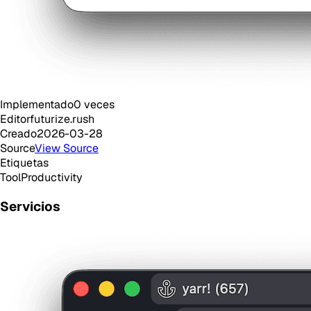
Implementado
0
veces
Editor
futurize.rush
Creado
2026-03-28
Source
View Source
Etiquetas
Tool
Productivity
Servicios