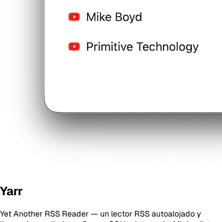
Yarr
Yet Another RSS Reader — un lector RSS autoalojado y