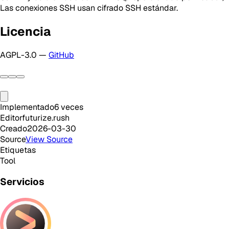
Las conexiones SSH usan cifrado SSH estándar.
Licencia
AGPL-3.0 —
GitHub
Implementado
6
veces
Editor
futurize.rush
Creado
2026-03-30
Source
View Source
Etiquetas
Tool
Servicios