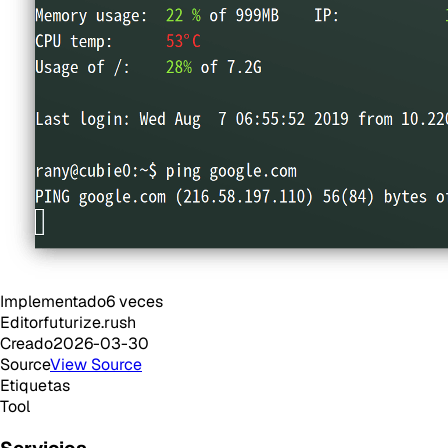
Implementado
6
veces
Editor
futurize.rush
Creado
2026-03-30
Source
View Source
Etiquetas
Tool