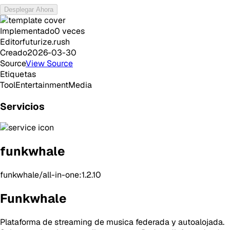
Desplegar Ahora
Implementado
0
veces
Editor
futurize.rush
Creado
2026-03-30
Source
View Source
Etiquetas
Tool
Entertainment
Media
Servicios
funkwhale
funkwhale/all-in-one:1.2.10
Funkwhale
Plataforma de streaming de musica federada y autoalojada.