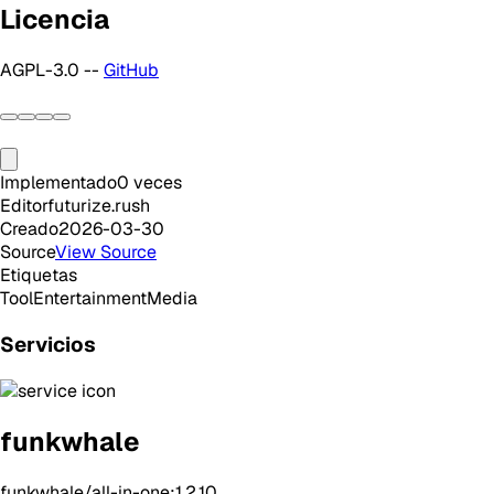
Licencia
AGPL-3.0 --
GitHub
Implementado
0
veces
Editor
futurize.rush
Creado
2026-03-30
Source
View Source
Etiquetas
Tool
Entertainment
Media
Servicios
funkwhale
funkwhale/all-in-one:1.2.10