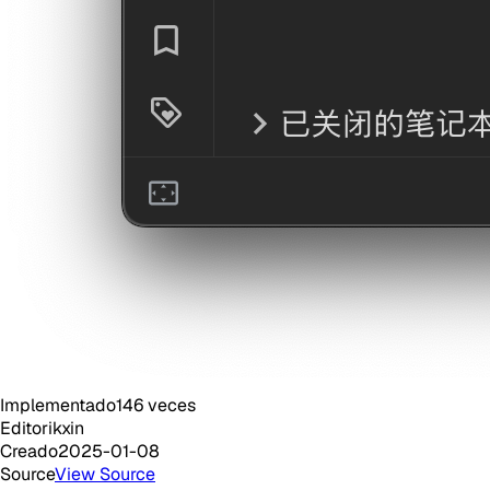
Implementado
146
veces
Editor
ikxin
Creado
2025-01-08
Source
View Source