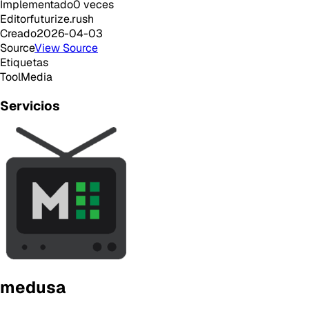
Implementado
0
veces
Editor
futurize.rush
Creado
2026-04-03
Source
View Source
Etiquetas
Tool
Media
Servicios
medusa