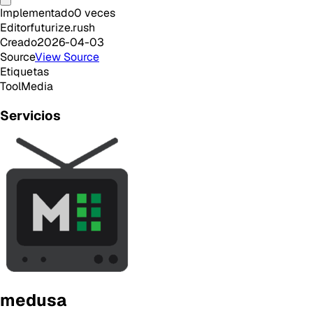
Implementado
0
veces
Editor
futurize.rush
Creado
2026-04-03
Source
View Source
Etiquetas
Tool
Media
Servicios
medusa