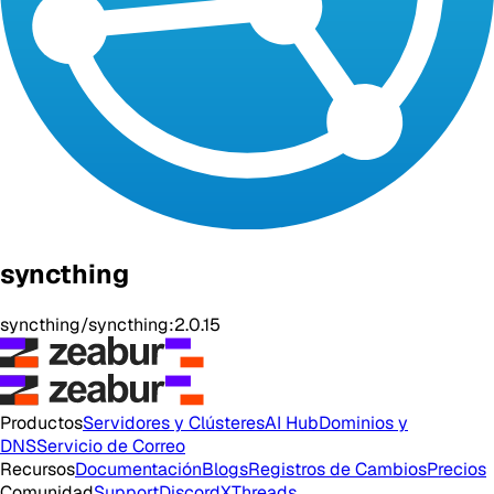
syncthing
syncthing/syncthing:2.0.15
Productos
Servidores y Clústeres
AI Hub
Dominios y
DNS
Servicio de Correo
Recursos
Documentación
Blogs
Registros de Cambios
Precios
Comunidad
Support
Discord
X
Threads