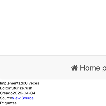
Implementado
0
veces
Editor
futurize.rush
Creado
2026-04-04
Source
View Source
Etiquetas