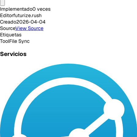
Implementado
0
veces
Editor
futurize.rush
Creado
2026-04-04
Source
View Source
Etiquetas
Tool
File Sync
Servicios