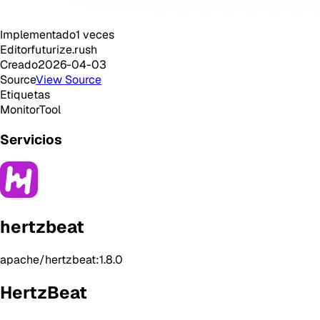
Implementado
1
veces
Editor
futurize.rush
Creado
2026-04-03
Source
View Source
Etiquetas
Monitor
Tool
Servicios
hertzbeat
apache/hertzbeat:1.8.0
HertzBeat