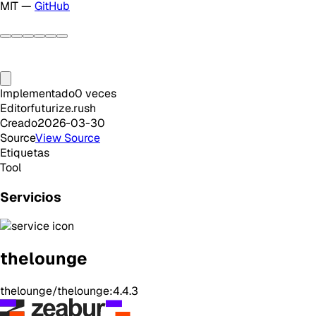
MIT —
GitHub
Implementado
0
veces
Editor
futurize.rush
Creado
2026-03-30
Source
View Source
Etiquetas
Tool
Servicios
thelounge
thelounge/thelounge:4.4.3