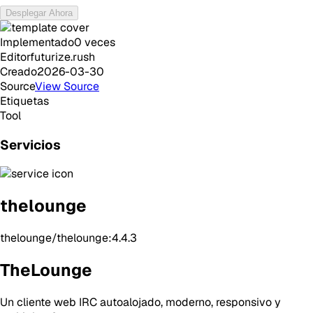
Desplegar Ahora
Implementado
0
veces
Editor
futurize.rush
Creado
2026-03-30
Source
View Source
Etiquetas
Tool
Servicios
thelounge
thelounge/thelounge:4.4.3
TheLounge
Un cliente web IRC autoalojado, moderno, responsivo y