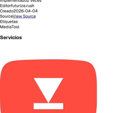
Implementado
2
veces
Editor
futurize.rush
Creado
2026-04-04
Source
View Source
Etiquetas
Media
Tool
Servicios