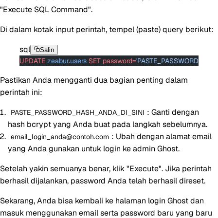
"Execute SQL Command"
.
Di dalam kotak input perintah, tempel (paste) query berikut:
sql
Salin
UPDATE
 zeabur
.
users
 SET
 password=
'PASTE_PASSWORD_HASH
Pastikan Anda mengganti dua bagian penting dalam
perintah ini:
: Ganti dengan
PASTE_PASSWORD_HASH_ANDA_DI_SINI
hash bcrypt yang Anda buat pada langkah sebelumnya.
: Ubah dengan alamat email
email_login_anda@contoh.com
yang Anda gunakan untuk login ke admin Ghost.
Setelah yakin semuanya benar, klik "Execute". Jika perintah
berhasil dijalankan, password Anda telah berhasil direset.
Sekarang, Anda bisa kembali ke halaman login Ghost dan
masuk menggunakan email serta
password baru
yang baru