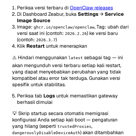
Periksa versi terbaru di
OpenClaw releases
Di Dashboard Zeabur, buka
Settings
→
Service
Image Source
Image:
, Tag: ubah dari
ghcr.io/openclaw/openclaw
versi saat ini (contoh:
) ke versi baru
2026.2.26
(contoh:
)
2026.3.7
Klik
Restart
untuk menerapkan
⚠️ Hindari menggunakan
sebagai tag — ini
latest
akan mengunduh versi terbaru setiap kali restart,
yang dapat menyebabkan perubahan yang tidak
kompatibel atau error tak terduga. Gunakan versi
spesifik untuk stabilitas.
Periksa tab
Logs
untuk memastikan gateway
berhasil dimulai
💡 Skrip startup secara otomatis memigrasi
konfigurasi Anda setiap kali boot — pengaturan
yang hilang (seperti
,
trustedProxies
) akan ditambahkan
dangerouslyDisableDeviceAuth