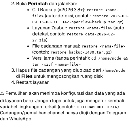
Buka
Perintah
dan jalankan:
CLI Backup (v2026.3.8+):
restore <nama-
(auto-deteksi, contoh:
file>
restore 2026-03-
)
09T15-08-31.114Z-openclaw-backup.tar.gz
Layanan Zeabur:
(auto-
restore <nama-file>
deteksi, contoh:
restore data-2026-02-
)
27.zip
File cadangan manual:
restore <nama-file>
(contoh:
)
restore backup-1430.tar.gz
Versi lama (tanpa perintah):
cd /home/node &&
tar -xzvf <nama-file>
Hapus file cadangan yang diupload dari
/home/node
di
Files
untuk mengosongkan ruang disk
Restart layanan
⚠️ Pemulihan akan menimpa konfigurasi dan data yang ada
di layanan baru. Jangan lupa untuk juga mengatur kembali
variabel lingkungan terkait (contoh:
).
TELEGRAM_BOT_TOKEN
Cadangan/pemulihan channel hanya diuji dengan Telegram
dan WhatsApp.