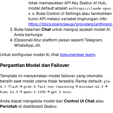
tidak memasukkan API Key Zeabur AI Hub,
model default adalah
anthropic/claude-opus-
. Buka Control UI Settings atau tambahkan
4-6
kunci API melalui variabel lingkungan. Info:
https://docs.openclaw.ai/providers/anthropic
Buka halaman
Chat
untuk menguji apakah model AI
Anda berfungsi
(Opsional) Atur platform pesan seperti Telegram,
WhatsApp, dll.
Untuk konfigurasi model AI, lihat
dokumentasi resmi
.
Pergantian Model dan Failover
Template ini menyertakan model failover yang otomatis
beralih saat model utama tidak tersedia. Rantai default:
glm-
→
→
→
4.7-flash
grok-4-fast-non-reasoning
minimax-m2.5
→
→
.
kimi-k2.5
qwen-3-235b
gpt-5-mini
Anda dapat mengelola model dari
Control UI Chat
atau
Perintah
di dashboard Zeabur.