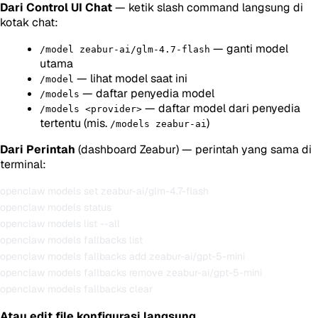
Dari Control UI Chat
— ketik slash command langsung di
kotak chat:
— ganti model
/model zeabur-ai/glm-4.7-flash
utama
— lihat model saat ini
/model
— daftar penyedia model
/models
— daftar model dari penyedia
/models <provider>
tertentu (mis.
)
/models zeabur-ai
Dari Perintah
(dashboard Zeabur) — perintah yang sama di
terminal:
openclaw models set zeabur-ai/glm-4.7-flash

openclaw models status

openclaw models list --all

openclaw models fallbacks list

openclaw models fallbacks add zeabur-ai/gpt-5-mini

openclaw models fallbacks remove zeabur-ai/gpt-5-mini

Atau edit file konfigurasi langsung