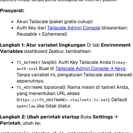
Prasyarat:
Akun Tailscale (paket gratis cukup)
Auth Key dari
Tailscale Admin Console
(disarankan:
Reusable + Ephemeral)
Langkah 1: Atur variabel lingkungan
Di tab
Environment
Variables
dashboard Zeabur, tambahkan:
(wajib): Auth Key Tailscale Anda (
TS_AUTHKEY
tskey-
). Buat di
Tailscale Admin Console → Keys
.
auth-xxx
Tanpa variabel ini, pengaturan Tailscale akan dilewati
sepenuhnya.
(opsional): Nama mesin di tailnet Anda,
TS_HOSTNAME
yang menentukan URL akses
(
). Default
https://<TS_HOSTNAME>.<tailnet>.ts.net
jika tidak diatur.
openclaw
Langkah 2: Ubah perintah startup
Buka
Settings
→
Perintah
, ubah ke: