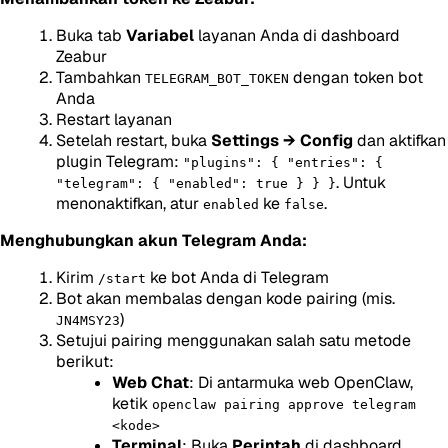
Buka tab
Variabel
layanan Anda di dashboard
Zeabur
Tambahkan
dengan token bot
TELEGRAM_BOT_TOKEN
Anda
Restart layanan
Setelah restart, buka
Settings → Config
dan aktifkan
plugin Telegram:
"plugins": { "entries": {
. Untuk
"telegram": { "enabled": true } } }
menonaktifkan, atur
ke
.
enabled
false
Menghubungkan akun Telegram Anda:
Kirim
ke bot Anda di Telegram
/start
Bot akan membalas dengan kode pairing (mis.
)
JN4MSY23
Setujui pairing menggunakan salah satu metode
berikut:
Web Chat
: Di antarmuka web OpenClaw,
ketik
openclaw pairing approve telegram
<kode>
Terminal
: Buka
Perintah
di dashboard