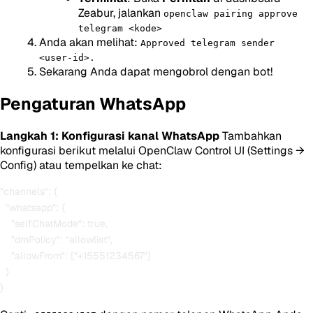
Zeabur, jalankan
openclaw pairing approve
telegram <kode>
Anda akan melihat:
Approved telegram sender
<user-id>.
Sekarang Anda dapat mengobrol dengan bot!
Pengaturan WhatsApp
Langkah 1: Konfigurasi kanal WhatsApp
Tambahkan
konfigurasi berikut melalui OpenClaw Control UI (Settings →
Config) atau tempelkan ke chat:
"channels": {

  "whatsapp": {

    "selfChatMode": true,

    "dmPolicy": "allowlist",

    "allowFrom": ["+15551234567"]

  }
