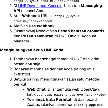
https://<your-domain>/line/webhook
Di
LINE Developers Console
, buka tab
Messaging
API
channel Anda
Atur
Webhook URL
ke
https://<your-
domain>/line/webhook
Aktifkan
Use webhook
(Disarankan) Nonaktifkan
Pesan balasan otomatis
dan
Pesan sambutan
di LINE Official Account
Manager
Menghubungkan akun LINE Anda:
Tambahkan bot sebagai teman di LINE dan kirim
pesan apa saja
Bot akan membalas dengan kode pairing (mis.
)
JN4MSY23
Setujui pairing menggunakan salah satu metode
berikut:
Web Chat
: Di antarmuka web OpenClaw,
ketik
openclaw pairing approve line <kode>
Terminal
: Buka
Perintah
di dashboard
Zeabur, jalankan
openclaw pairing approve