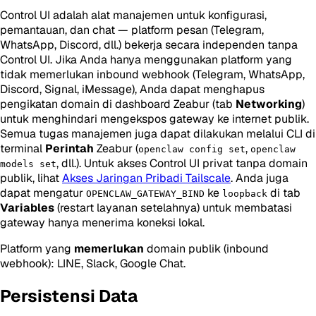
Control UI adalah alat manajemen untuk konfigurasi,
pemantauan, dan chat — platform pesan (Telegram,
WhatsApp, Discord, dll.) bekerja secara independen tanpa
Control UI. Jika Anda hanya menggunakan platform yang
tidak memerlukan inbound webhook (Telegram, WhatsApp,
Discord, Signal, iMessage), Anda dapat menghapus
pengikatan domain di dashboard Zeabur (tab
Networking
)
untuk menghindari mengekspos gateway ke internet publik.
Semua tugas manajemen juga dapat dilakukan melalui CLI di
terminal
Perintah
Zeabur (
,
openclaw config set
openclaw
, dll.). Untuk akses Control UI privat tanpa domain
models set
publik, lihat
Akses Jaringan Pribadi Tailscale
. Anda juga
dapat mengatur
ke
di tab
OPENCLAW_GATEWAY_BIND
loopback
Variables
(restart layanan setelahnya) untuk membatasi
gateway hanya menerima koneksi lokal.
Platform yang
memerlukan
domain publik (inbound
webhook): LINE, Slack, Google Chat.
Persistensi Data