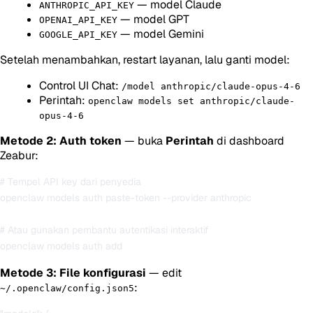
— model Claude
ANTHROPIC_API_KEY
— model GPT
OPENAI_API_KEY
— model Gemini
GOOGLE_API_KEY
Setelah menambahkan, restart layanan, lalu ganti model:
Control UI Chat:
/model anthropic/claude-opus-4-6
Perintah:
openclaw models set anthropic/claude-
opus-4-6
Metode 2: Auth token
— buka
Perintah
di dashboard
Zeabur:
# Tempel API key dari penyedia

openclaw models auth paste-token --provider anthropic

# Atau gunakan pembantu autentikasi interaktif

Metode 3: File konfigurasi
— edit
:
~/.openclaw/config.json5