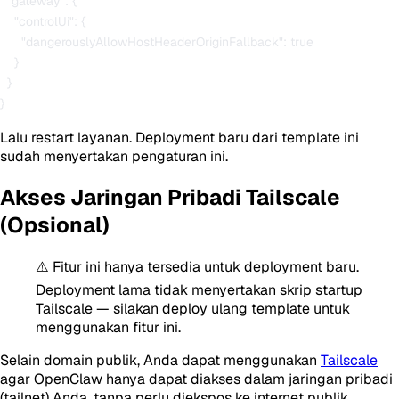
  "gateway": {

    "controlUi": {

      "dangerouslyAllowHostHeaderOriginFallback": true

    }

  }

Lalu restart layanan. Deployment baru dari template ini
sudah menyertakan pengaturan ini.
Akses Jaringan Pribadi Tailscale
(Opsional)
⚠️ Fitur ini hanya tersedia untuk deployment baru.
Deployment lama tidak menyertakan skrip startup
Tailscale — silakan deploy ulang template untuk
menggunakan fitur ini.
Selain domain publik, Anda dapat menggunakan
Tailscale
agar OpenClaw hanya dapat diakses dalam jaringan pribadi
(tailnet) Anda, tanpa perlu diekspos ke internet publik.