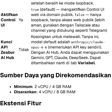
setelah beralih ke mode loopback.
(default) — mengaktifkan Control UI
true
Aktifkan
web via domain publik.
— hanya
false
Control
Ya
loopback, tanpa akses web publik (lebih
UI
aman, gunakan dengan Tailscale atau
channel yang didukung seperti Telegram)
Kosongkan untuk melewati. Tanpa ini,
Kunci
model default adalah
anthropic/claude-
API
(memerlukan API key sendiri).
opus-4-6
Tidak
Zeabur
Dengan AI Hub, Anda dapat menggunakan
AI Hub
Gemini, GPT, Claude, DeepSeek. Dapat
ditambahkan nanti di tab
Variabel
.
Sumber Daya yang Direkomendasikan
Minimum
: 2 vCPU / 4 GB RAM
Disarankan
: 4 vCPU / 8 GB RAM
Ekstensi Fitur