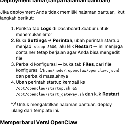
Deployment lama (tanpa halaman bantuan)
Jika deployment Anda tidak memiliki halaman bantuan, ikuti
langkah berikut:
Periksa tab
Logs
di Dashboard Zeabur untuk
menemukan error
Buka
Settings
→
Perintah
, ubah perintah startup
menjadi
, lalu klik
Restart
— ini menjaga
sleep 3600
container tetap berjalan agar Anda bisa mengedit
file
Perbaiki konfigurasi — buka tab
Files
, cari file
konfigurasi (
)
/home/node/.openclaw/openclaw.json
dan perbaiki masalahnya
Ubah perintah startup kembali ke
/opt/openclaw/startup.sh &&
dan klik
Restart
/opt/openclaw/start_gateway.sh
💡 Untuk mengaktifkan halaman bantuan, deploy
ulang dari template ini.
Memperbarui Versi OpenClaw