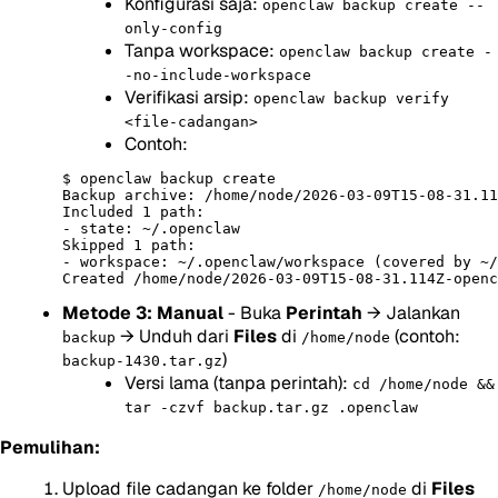
Konfigurasi saja:
openclaw backup create --
only-config
Tanpa workspace:
openclaw backup create -
-no-include-workspace
Verifikasi arsip:
openclaw backup verify
<file-cadangan>
Contoh:
$ openclaw backup create

Backup archive: /home/node/2026-03-09T15-08-31.11
Included 1 path:

- state: ~/.openclaw

Skipped 1 path:

- workspace: ~/.openclaw/workspace (covered by ~/
Metode 3: Manual
- Buka
Perintah
→ Jalankan
→ Unduh dari
Files
di
(contoh:
backup
/home/node
)
backup-1430.tar.gz
Versi lama (tanpa perintah):
cd /home/node &&
tar -czvf backup.tar.gz .openclaw
Pemulihan:
Upload file cadangan ke folder
di
Files
/home/node