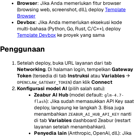
Browser
: Jika Anda memerlukan fitur browser
(browsing web, screenshot, dll.), deploy
Template
Browser
Devbox
: Jika Anda memerlukan eksekusi kode
multi-bahasa (Python, Go, Rust, C/C++), deploy
Template Devbox
ke proyek yang sama
Penggunaan
Setelah deploy, buka URL layanan dari tab
Networking
. Di halaman login, tempelkan
Gateway
Token
(tersedia di tab
Instruksi
atau
Variables
→
) dan klik
Connect
OPENCLAW_GATEWAY_TOKEN
Konfigurasi model AI
(pilih salah satu):
Zeabur AI Hub
(model default:
glm-4.7-
): Jika sudah memasukkan API Key saat
flash
deploy, langsung ke langkah 3. Bisa juga
menambahkan
nanti
ZEABUR_AI_HUB_API_KEY
di tab
Variables
dashboard Zeabur (restart
layanan setelah menambahkan).
Penyedia lain
(Anthropic, OpenAI, dll.): Jika