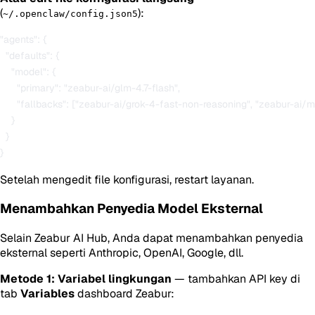
(
):
~/.openclaw/config.json5
"agents": {

  "defaults": {

    "model": {

      "primary": "zeabur-ai/glm-4.7-flash",

      "fallbacks": ["zeabur-ai/grok-4-fast-non-reasoning", "zeabur-ai/
    }

  }

Setelah mengedit file konfigurasi, restart layanan.
Menambahkan Penyedia Model Eksternal
Selain Zeabur AI Hub, Anda dapat menambahkan penyedia
eksternal seperti Anthropic, OpenAI, Google, dll.
Metode 1: Variabel lingkungan
— tambahkan API key di
tab
Variables
dashboard Zeabur: