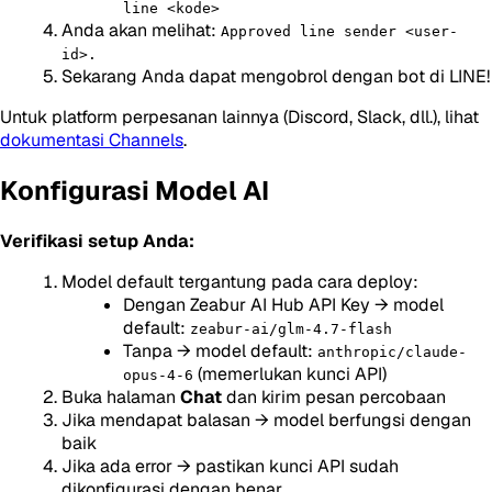
line <kode>
Anda akan melihat:
Approved line sender <user-
id>.
Sekarang Anda dapat mengobrol dengan bot di LINE!
Untuk platform perpesanan lainnya (Discord, Slack, dll.), lihat
dokumentasi Channels
.
Konfigurasi Model AI
Verifikasi setup Anda:
Model default tergantung pada cara deploy:
Dengan Zeabur AI Hub API Key → model
default:
zeabur-ai/glm-4.7-flash
Tanpa → model default:
anthropic/claude-
(memerlukan kunci API)
opus-4-6
Buka halaman
Chat
dan kirim pesan percobaan
Jika mendapat balasan → model berfungsi dengan
baik
Jika ada error → pastikan kunci API sudah
dikonfigurasi dengan benar