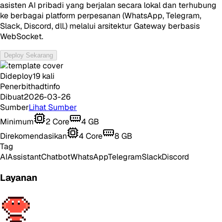
asisten AI pribadi yang berjalan secara lokal dan terhubung
ke berbagai platform perpesanan (WhatsApp, Telegram,
Slack, Discord, dll.) melalui arsitektur Gateway berbasis
WebSocket.
Deploy Sekarang
Dideploy
19
kali
Penerbit
hadtinfo
Dibuat
2026-03-26
Sumber
Lihat Sumber
Minimum
2
Core
4
GB
Direkomendasikan
4
Core
8
GB
Tag
AI
Assistant
Chatbot
WhatsApp
Telegram
Slack
Discord
Layanan