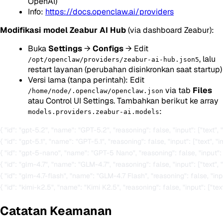
OpenAI)
Info:
https://docs.openclaw.ai/providers
Modifikasi model Zeabur AI Hub
(via dashboard Zeabur):
Buka
Settings
→
Configs
→ Edit
, lalu
/opt/openclaw/providers/zeabur-ai-hub.json5
restart layanan (perubahan disinkronkan saat startup)
Versi lama (tanpa perintah): Edit
via tab
Files
/home/node/.openclaw/openclaw.json
atau Control UI Settings. Tambahkan berikut ke array
:
models.providers.zeabur-ai.models
{ "id": "gpt-5.2", "name": "GPT-5.2", "reasoning": false, "input": ["text
{ "id": "gpt-5.1", "name": "GPT-5.1", "reasoning": false, "input": ["text"
{ "id": "gpt-5-nano", "name": "GPT-5 Nano", "reasoning": false, "input":
{ "id": "glm-4.7", "name": "GLM-4.7", "reasoning": false, "input": ["text
{ "id": "glm-4.7-flash", "name": "GLM-4.7 Flash", "reasoning": false, "in
Catatan Keamanan