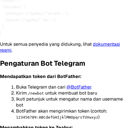
"models": {

  "providers": {

    "anthropic": { "apiKey": "sk-ant-..." },

    "openai": { "apiKey": "sk-..." }

  }

Untuk semua penyedia yang didukung, lihat
dokumentasi
resmi
.
Pengaturan Bot Telegram
Mendapatkan token dari BotFather:
Buka Telegram dan cari
@BotFather
Kirim
untuk membuat bot baru
/newbot
Ikuti petunjuk untuk mengatur nama dan username
bot
BotFather akan mengirimkan token (contoh:
)
123456789:ABCdefGHIjklMNOpqrsTUVwxyz
Menambahkan token ke Zeabur: