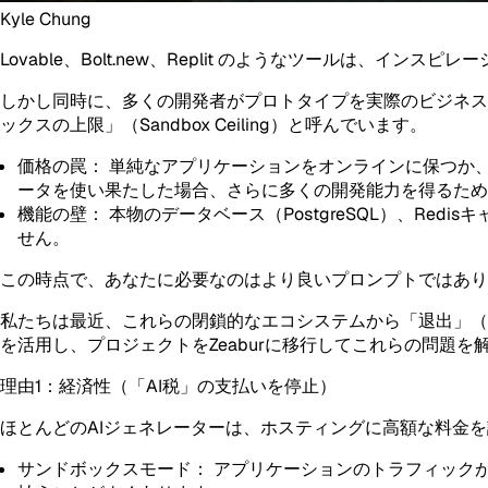
Kyle Chung
Lovable
、
Bolt.new
、
Replit
のようなツールは、インスピレー
しかし同時に、多くの開発者がプロトタイプを実際のビジネス
ックスの上限」（Sandbox Ceiling）と呼んでいます。
価格の罠：
単純なアプリケーションをオンラインに保つか、
ータを使い果たした場合、さらに多くの開発能力を得るため
機能の壁：
本物のデータベース（PostgreSQL）、Re
せん。
この時点で、あなたに必要なのはより良いプロンプトではあり
私たちは最近、これらの閉鎖的なエコシステムから「退出」（E
を活用し、プロジェクトをZeaburに移行してこれらの問題を
理由1：経済性（「AI税」の支払いを停止）
ほとんどのAIジェネレーターは、ホスティングに高額な料金
サンドボックスモード：
アプリケーションのトラフィック