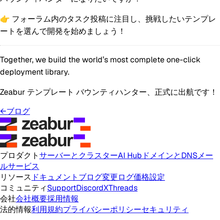
👉 フォーラム内のタスク投稿に注目し、挑戦したいテンプレ
ートを選んで開発を始めましょう！
Together, we build the world’s most complete one-click
deployment library.
Zeabur テンプレート バウンティハンター、正式に出航です！
←
ブログ
プロダクト
サーバーとクラスター
AI Hub
ドメインとDNS
メー
ルサービス
リソース
ドキュメント
ブログ
変更ログ
価格設定
コミュニティ
Support
Discord
X
Threads
会社
会社概要
採用情報
法的情報
利用規約
プライバシーポリシー
セキュリティ