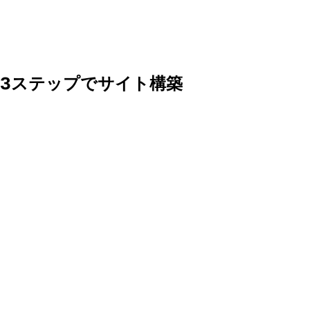
.
app
3ステップでサイト構築
Step
01