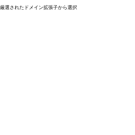
厳選されたドメイン拡張子から選択
.
com
.
io
.
dev