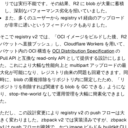
リでは実行不能です。その結果、R2 に blob が大量に蓄積
し、深刻なパフォーマンス劣化を招いていました。
また、多くのユーザーから registry v1 経由のアップロード
が非常に遅いというフィードバックもありました。
そこで registry v2 では、「OCI イメージをビルドした後、R2
バケットへ直接プッシュ」し、Cloudflare Workers を用いて、
バケット内の OCI 構造を
OCI Distribution Specification
の
Pull API と互換な read-only API として提供する設計にしまし
た。これにより大幅な性能向上と multipart アップロードの最
大化が可能になり、レジストリ由来の問題も回避できます。同
時に、blob の重複排除をリポジトリ内に限定したため、「リ
ポジトリを削除すれば関連する blob を GC できる」ようにな
り、stop-the-world なしで運用管理を大幅に簡素化できまし
た。
ただし、この設計変更により registry v2 の push フローは大
きく変わりました。zbpack v2 では実装済みですが、zbpack
v1 は push フローが複雑で、かつ image ビルドを buildkit CLI