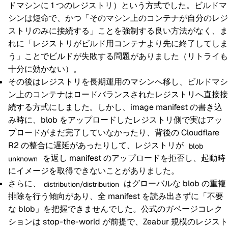
ドマシンに 1 つのレジストリ）という方式でした。ビルドマ
シンは短命で、かつ「そのマシン上のコンテナが自分のレジ
ストリのみに接続する」ことを強制する良い方法がなく、ま
れに「レジストリがビルド用コンテナより先に終了してしま
う」ことでビルドが失敗する問題がありました（リトライも
十分に効かない）。
その後はレジストリを長期運用のマシンへ移し、ビルドマシ
ン上のコンテナはロードバランスされたレジストリへ直接接
続する方式にしました。しかし、image manifest の書き込
み時に、blob をアップロードしたレジストリ側で実はアッ
プロードがまだ完了していなかったり、背後の Cloudflare
R2 の整合に遅延があったりして、レジストリが
blob
を返し manifest のアップロードを拒否し、起動時
unknown
にイメージを取得できないことがありました。
さらに、
はグローバルな blob の重複
distribution/distribution
排除を行う傾向があり、全 manifest を読み出さずに「不要
な blob」を把握できませんでした。公式のガベージコレク
ションは stop-the-world が前提で、Zeabur 規模のレジスト