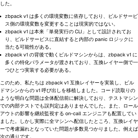
した。
zbpack v1 は多くの環境変数に依存しており、ビルドサービ
ス側の環境変数を変更することは現実的ではない。
zbpack v1 は本来「単発実行の CLI」として設計されてお
り、ビルドサービスに直結すると内部の panic ロジックに
当たる可能性がある。
zbpack v1 の背後で動くビルドマシンからは、zbpack v1 に
多くの特化パラメータが渡されており、互換レイヤー側で一
つひとつ実装する必要がある。
このため、私たちは zbpack v1 互換レイヤーを実装し、ビル
ドマシンからの v1 呼び出しを移植しました。コード読取りの
ような明白な問題は全体配信前に解決しており、テストマシン
での内部テストでも誤判定はありませんでした。また、ロール
アウトの影響を継続監視する on-call エンジニアも配置してい
ました。しかし実際に全マシンへ配信したところ、互換レイヤ
ーで考慮漏れとなっていた問題が多数見つかりました。例えば
次の通りです。