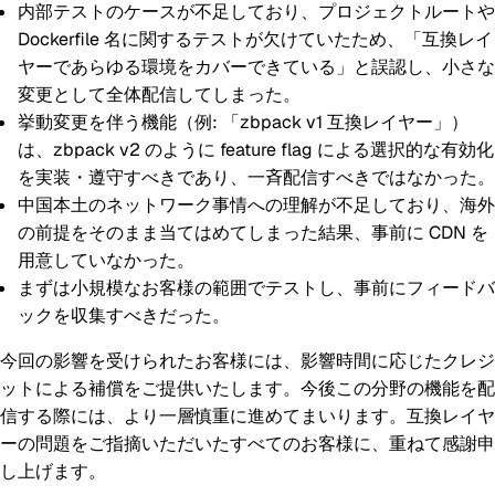
内部テストのケースが不足しており、プロジェクトルートや
Dockerfile 名に関するテストが欠けていたため、「互換レイ
ヤーであらゆる環境をカバーできている」と誤認し、小さな
変更として全体配信してしまった。
挙動変更を伴う機能（例: 「zbpack v1 互換レイヤー」）
は、zbpack v2 のように feature flag による選択的な有効化
を実装・遵守すべきであり、一斉配信すべきではなかった。
中国本土のネットワーク事情への理解が不足しており、海外
の前提をそのまま当てはめてしまった結果、事前に CDN を
用意していなかった。
まずは小規模なお客様の範囲でテストし、事前にフィードバ
ックを収集すべきだった。
今回の影響を受けられたお客様には、影響時間に応じたクレジ
ットによる補償をご提供いたします。今後この分野の機能を配
信する際には、より一層慎重に進めてまいります。互換レイヤ
ーの問題をご指摘いただいたすべてのお客様に、重ねて感謝申
し上げます。