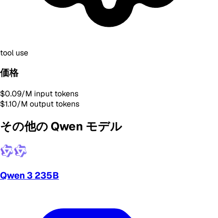
tool use
価格
$0.09
/M input tokens
$1.10
/M output tokens
その他の Qwen モデル
Qwen 3 235B