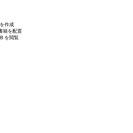
トを作成
や書籍を配置
UB を閲覧