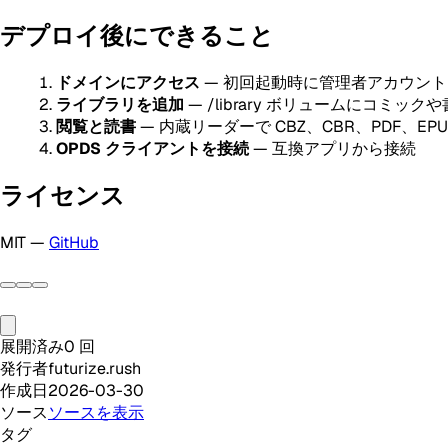
デプロイ後にできること
ドメインにアクセス
— 初回起動時に管理者アカウン
ライブラリを追加
— /library ボリュームにコミック
閲覧と読書
— 内蔵リーダーで CBZ、CBR、PDF、EP
OPDS クライアントを接続
— 互換アプリから接続
ライセンス
MIT —
GitHub
展開済み
0
回
発行者
futurize.rush
作成日
2026-03-30
ソース
ソースを表示
タグ